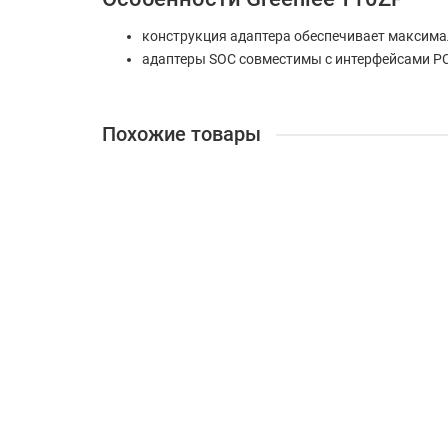
конструкция адаптера обеспечивает максима
адаптеры SOC совместимы с интерфейсами PC
Похожие товары
Grandway FHO5000-T40F-LS-PM-TS-FM - оптический 
16287
237 799 ₽
В корзину