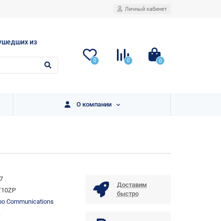
Личный кабинет
ушедших из
0
0
0
О компании
7
Доставим
T10ZP
быстро
o Communications
.