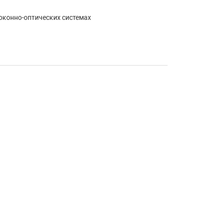
оконно-оптических системах
 LS, FM, TS