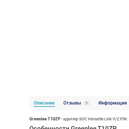
Описание
Отзывы
Информация
0
Greenlee T10ZP
- адаптер SOC Versatile Link V/Z PI
Особенности Greenlee T10ZP