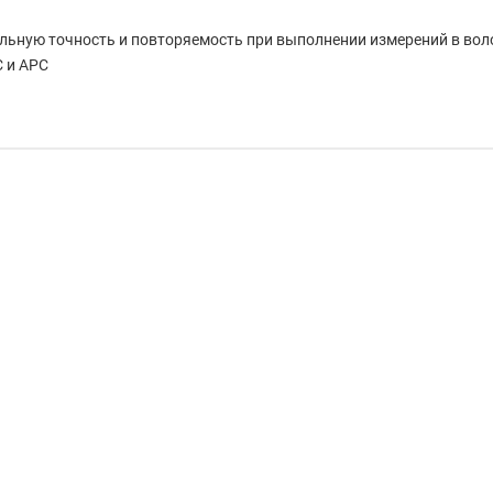
льную точность и повторяемость при выполнении измерений в вол
 и APC
рефлектометр 1310/1550/1625 (фильтр) нм, 40/38/38 дБ, VFL, PM,