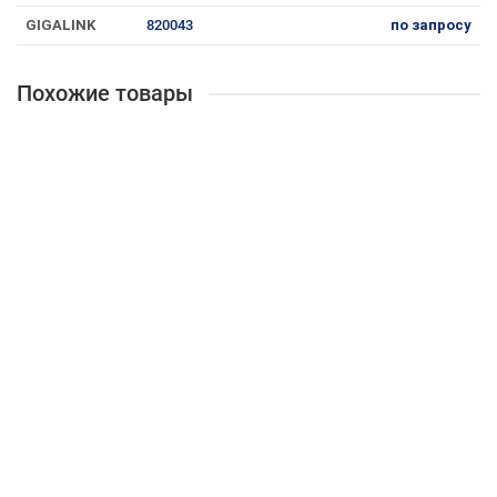
GIGALINK
820043
по запросу
Похожие товары
Скидка -5%
Сетевой адаптер Huawei 02311WTS
660169
61 454 ₽
64 714 ₽