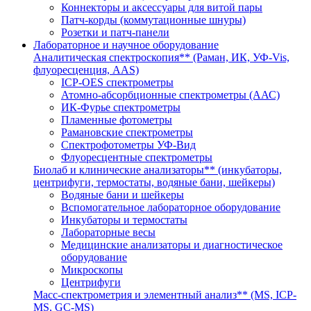
Коннекторы и аксессуары для витой пары
Патч-корды (коммутационные шнуры)
Розетки и патч-панели
Лабораторное и научное оборудование
Аналитическая спектроскопия** (Раман, ИК, УФ-Vis,
флуоресценция, AAS)
ICP-OES спектрометры
Атомно-абсорбционные спектрометры (ААС)
ИК-Фурье спектрометры
Пламенные фотометры
Рамановские спектрометры
Спектрофотометры УФ-Вид
Флуоресцентные спектрометры
Биолаб и клинические анализаторы** (инкубаторы,
центрифуги, термостаты, водяные бани, шейкеры)
Водяные бани и шейкеры
Вспомогательное лабораторное оборудование
Инкубаторы и термостаты
Лабораторные весы
Медицинские анализаторы и диагностическое
оборудование
Микроскопы
Центрифуги
Масс-спектрометрия и элементный анализ** (MS, ICP-
MS, GC-MS)