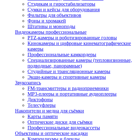
Стэдикам и гиростабилизаторы
Сумки и кейсы для оборудования
Фильтры для объективов
Фоны и хромакей
Штативы и моноподы
Видеокамеры профессиональные
PTZ-камеры и роботизированные головы
Кинокамеры и цифровые кинематографические
камеры
Профессиональные камкордеры
Специализированные камеры (тепловизионные,
подводные, панорамные)
Студийные и трансляционные камеры
Экшн-камеры и спортивные камеры
Звукозапись
FM-трансмиттеры и радиоприемники
MP3-плееры и портативные аудиоплееры
Диктофоны
Телесуфлеры
Накопители и медиа для съёмки
Карты памяти
Оптические диски для съёмки
Профессиональные видеокассеты
Объективы и оптические насадки
Компендиумы и бленды