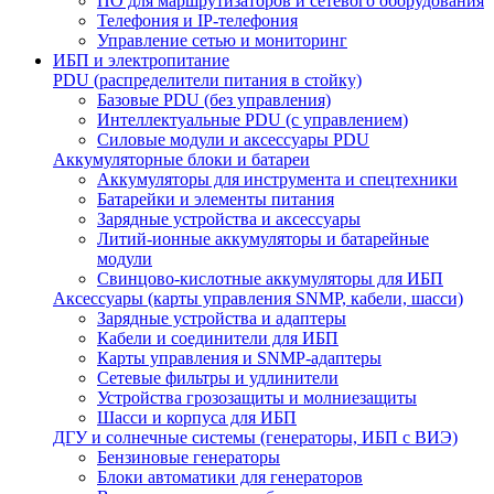
ПО для маршрутизаторов и сетевого оборудования
Телефония и IP-телефония
Управление сетью и мониторинг
ИБП и электропитание
PDU (распределители питания в стойку)
Базовые PDU (без управления)
Интеллектуальные PDU (с управлением)
Силовые модули и аксессуары PDU
Аккумуляторные блоки и батареи
Аккумуляторы для инструмента и спецтехники
Батарейки и элементы питания
Зарядные устройства и аксессуары
Литий-ионные аккумуляторы и батарейные
модули
Свинцово-кислотные аккумуляторы для ИБП
Аксессуары (карты управления SNMP, кабели, шасси)
Зарядные устройства и адаптеры
Кабели и соединители для ИБП
Карты управления и SNMP-адаптеры
Сетевые фильтры и удлинители
Устройства грозозащиты и молниезащиты
Шасси и корпуса для ИБП
ДГУ и солнечные системы (генераторы, ИБП с ВИЭ)
Бензиновые генераторы
Блоки автоматики для генераторов