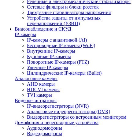
Релейные и электромеханические стабилизаторы
Сетевые фильтры и блоки розеток
Трехфазные стабилизаторы напряжения
Устройства защиты от импульсных
перенапряжений (УЗИП)
Видеонаблюдение и СКУД
IP-камеры
IP-камеры с аналитикой (AI)
Беспроводные IP-камеры (Wi-Fi)
Внутренние IP-камеры
Куполные IP-камеры
Поворотные IP-камеры (PTZ)
Уличные IP-камеры
Цилиндрические IP-камеры (Bullet)
Аналоговые камеры
AHD камеры
HDCVI камеры
TVI камеры
Видеорегистраторы
IP-видеорегистраторы (NVR)
Аналоговые видеорегистраторы (DVR)
Видеорегистраторы со встроенным монитором
Домофония и переговорные устройства
Аудиодомофоны
Видеодомофоны