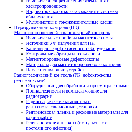
Измерители сопротивления заземления и
электропроводности
Индикаторы короткого замыкания и системы
обнаружения
Мультиметры и токоизмерительные клещи
Неразрушающий контроль (НК)
Магнитопорошковый и капиллярный контроль
Измерительные приборы магнитного поля
Источники УФ излучения для НК
Капиллярные дефектоскопы и оборудование
Контрольные образцы и тест-панели
Магнитопорошковые дефектоскопы
Материалы для магнитопорошкового контроля
Намагничивающие устройства
Радиографический контроль (РК, дефектоскопы
рентгеновские)
Оборудование для обработки и просмотра снимков
Принадлежности и комплектующие для
радиографии
Радиографические комплексы и
рентгенотелевизионные установки
Рентгеновская пленка и расходные материалы для
радиографии
Рентгеновские аппараты (импульсные и
постоянного действия)