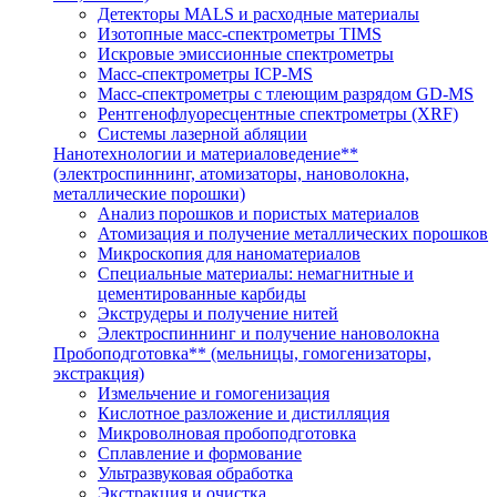
Детекторы MALS и расходные материалы
Изотопные масс-спектрометры TIMS
Искровые эмиссионные спектрометры
Масс-спектрометры ICP-MS
Масс-спектрометры с тлеющим разрядом GD-MS
Рентгенофлуоресцентные спектрометры (XRF)
Системы лазерной абляции
Нанотехнологии и материаловедение**
(электроспиннинг, атомизаторы, нановолокна,
металлические порошки)
Анализ порошков и пористых материалов
Атомизация и получение металлических порошков
Микроскопия для наноматериалов
Специальные материалы: немагнитные и
цементированные карбиды
Экструдеры и получение нитей
Электроспиннинг и получение нановолокна
Пробоподготовка** (мельницы, гомогенизаторы,
экстракция)
Измельчение и гомогенизация
Кислотное разложение и дистилляция
Микроволновая пробоподготовка
Сплавление и формование
Ультразвуковая обработка
Экстракция и очистка