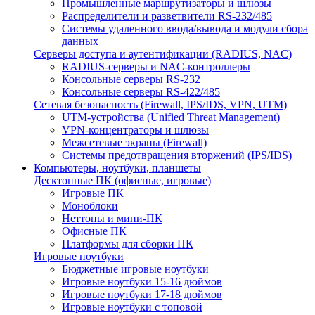
Промышленные маршрутизаторы и шлюзы
Распределители и разветвители RS-232/485
Системы удаленного ввода/вывода и модули сбора
данных
Серверы доступа и аутентификации (RADIUS, NAC)
RADIUS-серверы и NAC-контроллеры
Консольные серверы RS-232
Консольные серверы RS-422/485
Сетевая безопасность (Firewall, IPS/IDS, VPN, UTM)
UTM-устройства (Unified Threat Management)
VPN-концентраторы и шлюзы
Межсетевые экраны (Firewall)
Системы предотвращения вторжений (IPS/IDS)
Компьютеры, ноутбуки, планшеты
Десктопные ПК (офисные, игровые)
Игровые ПК
Моноблоки
Неттопы и мини-ПК
Офисные ПК
Платформы для сборки ПК
Игровые ноутбуки
Бюджетные игровые ноутбуки
Игровые ноутбуки 15-16 дюймов
Игровые ноутбуки 17-18 дюймов
Игровые ноутбуки с топовой