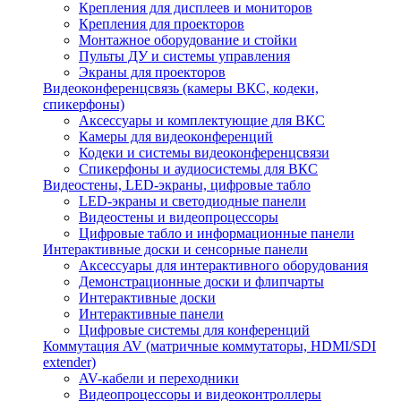
Крепления для дисплеев и мониторов
Крепления для проекторов
Монтажное оборудование и стойки
Пульты ДУ и системы управления
Экраны для проекторов
Видеоконференцсвязь (камеры ВКС, кодеки,
спикерфоны)
Аксессуары и комплектующие для ВКС
Камеры для видеоконференций
Кодеки и системы видеоконференцсвязи
Спикерфоны и аудиосистемы для ВКС
Видеостены, LED-экраны, цифровые табло
LED-экраны и светодиодные панели
Видеостены и видеопроцессоры
Цифровые табло и информационные панели
Интерактивные доски и сенсорные панели
Аксессуары для интерактивного оборудования
Демонстрационные доски и флипчарты
Интерактивные доски
Интерактивные панели
Цифровые системы для конференций
Коммутация AV (матричные коммутаторы, HDMI/SDI
extender)
AV-кабели и переходники
Видеопроцессоры и видеоконтроллеры