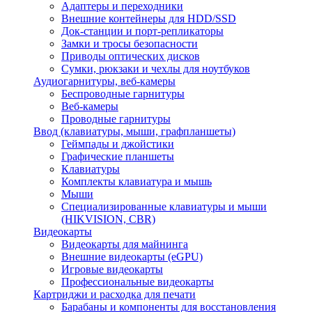
Адаптеры и переходники
Внешние контейнеры для HDD/SSD
Док-станции и порт-репликаторы
Замки и тросы безопасности
Приводы оптических дисков
Сумки, рюкзаки и чехлы для ноутбуков
Аудиогарнитуры, веб-камеры
Беспроводные гарнитуры
Веб-камеры
Проводные гарнитуры
Ввод (клавиатуры, мыши, графпланшеты)
Геймпады и джойстики
Графические планшеты
Клавиатуры
Комплекты клавиатура и мышь
Мыши
Специализированные клавиатуры и мыши
(HIKVISION, CBR)
Видеокарты
Видеокарты для майнинга
Внешние видеокарты (eGPU)
Игровые видеокарты
Профессиональные видеокарты
Картриджи и расходка для печати
Барабаны и компоненты для восстановления