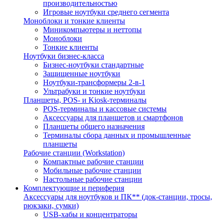
производительностью
Игровые ноутбуки среднего сегмента
Моноблоки и тонкие клиенты
Миникомпьютеры и неттопы
Моноблоки
Тонкие клиенты
Ноутбуки бизнес-класса
Бизнес-ноутбуки стандартные
Защищенные ноутбуки
Ноутбуки-трансформеры 2-в-1
Ультрабуки и тонкие ноутбуки
Планшеты, POS- и Kiosk-терминалы
POS-терминалы и кассовые системы
Аксессуары для планшетов и смартфонов
Планшеты общего назначения
Терминалы сбора данных и промышленные
планшеты
Рабочие станции (Workstation)
Компактные рабочие станции
Мобильные рабочие станции
Настольные рабочие станции
Комплектующие и периферия
Аксессуары для ноутбуков и ПК** (док-станции, тросы,
рюкзаки, сумки)
USB-хабы и концентраторы