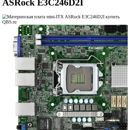
ASRock E3C246D2I