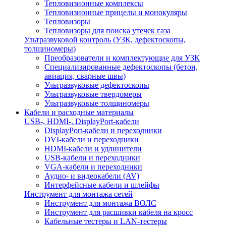
Тепловизионные комплексы
Тепловизионные прицелы и монокуляры
Тепловизоры
Тепловизоры для поиска утечек газа
Ультразвуковой контроль (УЗК, дефектоскопы,
толщиномеры)
Преобразователи и комплектующие для УЗК
Специализированные дефектоскопы (бетон,
авиация, сварные швы)
Ультразвуковые дефектоскопы
Ультразвуковые твердомеры
Ультразвуковые толщиномеры
Кабели и расходные материалы
USB-, HDMI-, DisplayPort-кабели
DisplayPort-кабели и переходники
DVI-кабели и переходники
HDMI-кабели и удлинители
USB-кабели и переходники
VGA-кабели и переходники
Аудио- и видеокабели (AV)
Интерфейсные кабели и шлейфы
Инструмент для монтажа сетей
Инструмент для монтажа ВОЛС
Инструмент для расшивки кабеля на кросс
Кабельные тестеры и LAN-тестеры