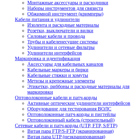
Монтажные аксессуары и расходники
Наборы инструментов для связиста
Обжимной инструмент (кримперы)
Кабели питания и удлинители
Изолента и расходные материалы
Розетки, выключатели и вилки
Силовые кабели и провода
Трубы и кабеленесущие системы
Удлинители и сетевые фильтры
Удлинители интерфейсов
Маркировка и идентификация
Аксессуары для кабельных каналов
Кабельные маркеры и бирки
Кабельные стяжки и хомуты
Метизы и крепежные элементы
Этикетки, риббоны и расходные материалы для
маркировки
Оптоволоконные кабели и патч-корды
Активные оптические удлинители интерфейсов
Оборудование для тестирования ВОЛС
Оптоволоконные патч-корды и пигтейлы
Оптоволоконный кабель (строительный)
Сетевые кабели и патч-корды (UTP, FTP, S/FTP)
Витая пара FTP/S-FTP (экранированная)
Витая пара UTP (неэкранированная)