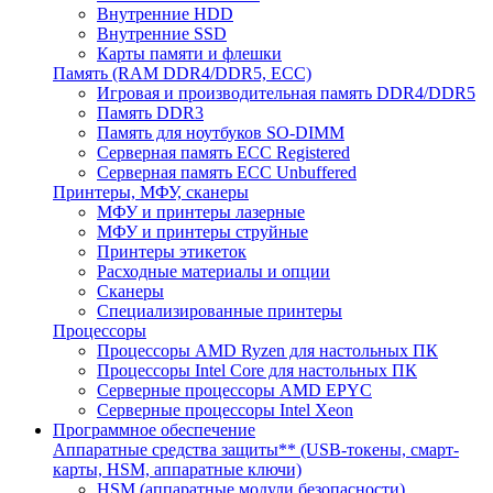
Внутренние HDD
Внутренние SSD
Карты памяти и флешки
Память (RAM DDR4/DDR5, ECC)
Игровая и производительная память DDR4/DDR5
Память DDR3
Память для ноутбуков SO-DIMM
Серверная память ECC Registered
Серверная память ECC Unbuffered
Принтеры, МФУ, сканеры
МФУ и принтеры лазерные
МФУ и принтеры струйные
Принтеры этикеток
Расходные материалы и опции
Сканеры
Специализированные принтеры
Процессоры
Процессоры AMD Ryzen для настольных ПК
Процессоры Intel Core для настольных ПК
Серверные процессоры AMD EPYC
Серверные процессоры Intel Xeon
Программное обеспечение
Аппаратные средства защиты** (USB-токены, смарт-
карты, HSM, аппаратные ключи)
HSM (аппаратные модули безопасности)