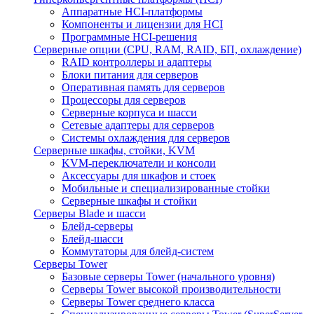
Аппаратные HCI-платформы
Компоненты и лицензии для HCI
Программные HCI-решения
Серверные опции (CPU, RAM, RAID, БП, охлаждение)
RAID контроллеры и адаптеры
Блоки питания для серверов
Оперативная память для серверов
Процессоры для серверов
Серверные корпуса и шасси
Сетевые адаптеры для серверов
Системы охлаждения для серверов
Серверные шкафы, стойки, KVM
KVM-переключатели и консоли
Аксессуары для шкафов и стоек
Мобильные и специализированные стойки
Серверные шкафы и стойки
Серверы Blade и шасси
Блейд-серверы
Блейд-шасси
Коммутаторы для блейд-систем
Серверы Tower
Базовые серверы Tower (начального уровня)
Серверы Tower высокой производительности
Серверы Tower среднего класса