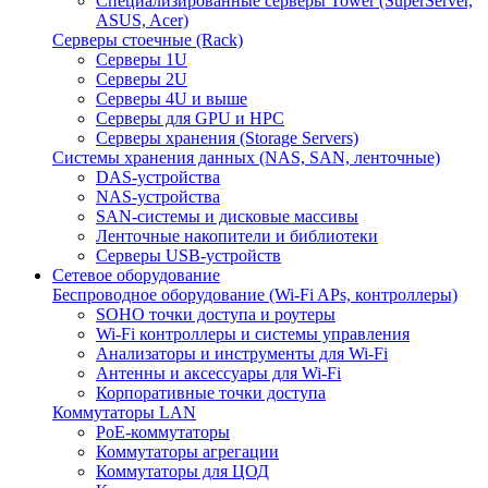
Специализированные серверы Tower (SuperServer,
ASUS, Acer)
Серверы стоечные (Rack)
Серверы 1U
Серверы 2U
Серверы 4U и выше
Серверы для GPU и HPC
Серверы хранения (Storage Servers)
Системы хранения данных (NAS, SAN, ленточные)
DAS-устройства
NAS-устройства
SAN-системы и дисковые массивы
Ленточные накопители и библиотеки
Серверы USB-устройств
Сетевое оборудование
Беспроводное оборудование (Wi-Fi APs, контроллеры)
SOHO точки доступа и роутеры
Wi-Fi контроллеры и системы управления
Анализаторы и инструменты для Wi-Fi
Антенны и аксессуары для Wi-Fi
Корпоративные точки доступа
Коммутаторы LAN
PoE-коммутаторы
Коммутаторы агрегации
Коммутаторы для ЦОД