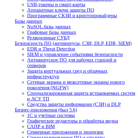
USB-токены и смарт-карты
Аппаратные ключи защиты ПО
Программные СКЗИ и криптопровайдеры
Базы данных
NoSQL базы данных
Графовые базы данных
Реляционные СУБД
Безопасность ПО (антивирусы, СЗИ, DLP, EDR, SIEM)
EDR и Threat Detection
SIEM и управление событиями безопасности
Антивирусное ПО для рабочих станций и
серверов
Защита виртуальных сред и облачных
инфраструктур
Сетевые экраны и межсетевые экраны нового
поколения (NGFW)
Специализированная защита встраиваемых систем
и АСУ ТП
Средства защиты информации (СЗИ) и DLP
Бизнес-приложения (был 5.6)
1С и учетные системы
Графические редакторы и обработка медиа
САПР и BIM
Серверные приложения и лицензии
Специализированное ПО и утилиты