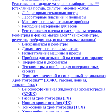
Реактивы и расходные материалы лабораторные**
(стеклянная посуда, фильтры, мерные колбы)
Лабораторная стеклянная посуда
Лабораторные пластины и полимеры
Манометры и измерительные приборы
Расходные материалы для весов
Рентгеновская пленка и расходные материалы
Реометрия и физика материалов** (вискозиметры,
реометры, твёрдомеры, испытательные машины)
Вискозиметры и реометры
Динамометры и силоизмерители
Испытательные машины и прессы
Приборы для испытаний на износ и истирание
Твердомеры и дюрометры
Тензиометры и приборы для поверхностных
свойств
Термомеханический и синхронный термоанализ
Хроматография** (ВЭЖХ, газовая, ионная,
тонкослойная)
Высокоэффективная жидкостная хроматография
(ВЭЖХ)
Газовая хроматография (ГХ)
Ионная хроматография (ИХ)
Тонкослойная хроматография (ТСХ)
Хемосорбция и экстракция