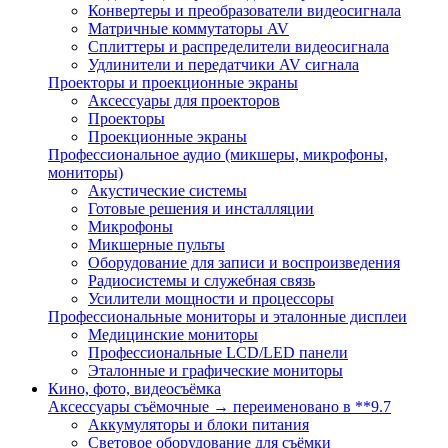
Конвертеры и преобразователи видеосигнала
Матричные коммутаторы AV
Сплиттеры и распределители видеосигнала
Удлинители и передатчики AV сигнала
Проекторы и проекционные экраны
Аксессуары для проекторов
Проекторы
Проекционные экраны
Профессиональное аудио (микшеры, микрофоны,
мониторы)
Акустические системы
Готовые решения и инсталляции
Микрофоны
Микшерные пульты
Оборудование для записи и воспроизведения
Радиосистемы и служебная связь
Усилители мощности и процессоры
Профессиональные мониторы и эталонные дисплеи
Медицинские мониторы
Профессиональные LCD/LED панели
Эталонные и графические мониторы
Кино, фото, видеосъёмка
Аксессуары съёмочные → переименовано в **9.7
Аккумуляторы и блоки питания
Световое оборудование для съёмки