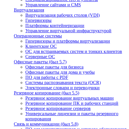
Управление сайтами и CMS
Виртуализация
Виртуализация рабочих столов (VDI)
Гипервизоры
Платформы контейнеризации
Управление виртуальной инфраструктурой
Операционные системы
Гипервизоры и платформы виртуализации
Клиентские ОС
ОС для встраиваемых систем и тонких клиентов
Серверные ОС
Офисные пакеты (был 5.7)
Офисные пакеты для бизнеса
Офисные пакеты для дома и учебы
ПО для работы с PDF
Системы распознавания текста (OCR)
Электронные словари и переводчики
Резервное копирование (был 5.5)
Резервное копирование виртуальных машин
Резервное копирование ПК и рабочих станций
Резервное копирование серверов
Универсальные лицензии и пакеты резервного
копирования
Связь и коммуникации (был 5.8)