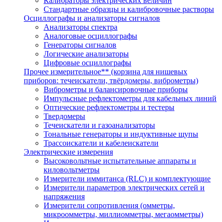
Калибраторы электрических величин
Стандартные образцы и калибровочные растворы
Осциллографы и анализаторы сигналов
Анализаторы спектра
Аналоговые осциллографы
Генераторы сигналов
Логические анализаторы
Цифровые осциллографы
Прочее измерительное** (корзина для нишевых
приборов: течеискатели, твёрдомеры, виброметры)
Виброметры и балансировочные приборы
Импульсные рефлектометры для кабельных линий
Оптические рефлектометры и тестеры
Твердомеры
Течеискатели и газоанализаторы
Тональные генераторы и индуктивные щупы
Трассоискатели и кабелеискатели
Электрические измерения
Высоковольтные испытательные аппараты и
киловольтметры
Измерители иммитанса (RLC) и комплектующие
Измерители параметров электрических сетей и
напряжения
Измерители сопротивления (омметры,
микроомметры, миллиомметры, мегаомметры)