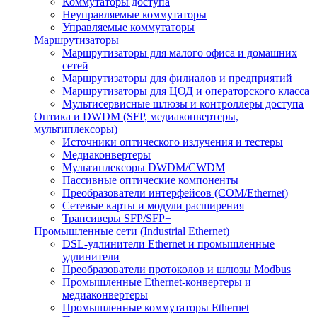
Коммутаторы доступа
Неуправляемые коммутаторы
Управляемые коммутаторы
Маршрутизаторы
Маршрутизаторы для малого офиса и домашних
сетей
Маршрутизаторы для филиалов и предприятий
Маршрутизаторы для ЦОД и операторского класса
Мультисервисные шлюзы и контроллеры доступа
Оптика и DWDM (SFP, медиаконвертеры,
мультиплексоры)
Источники оптического излучения и тестеры
Медиаконвертеры
Мультиплексоры DWDM/CWDM
Пассивные оптические компоненты
Преобразователи интерфейсов (COM/Ethernet)
Сетевые карты и модули расширения
Трансиверы SFP/SFP+
Промышленные сети (Industrial Ethernet)
DSL-удлинители Ethernet и промышленные
удлинители
Преобразователи протоколов и шлюзы Modbus
Промышленные Ethernet-конвертеры и
медиаконвертеры
Промышленные коммутаторы Ethernet