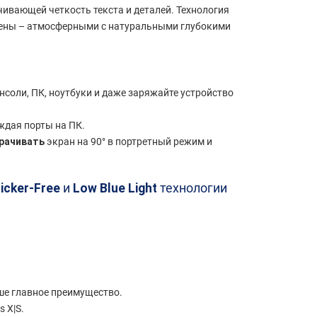
чивающей четкость текста и деталей. Технология
сцены – атмосферными с натуральными глубокими
соли, ПК, ноутбуки и даже заряжайте устройство
ждая порты на ПК.
рачивать
экран на 90° в портретный режим и
licker-Free
и
Low Blue Light
технологии
аше главное преимущество.
s X|S.