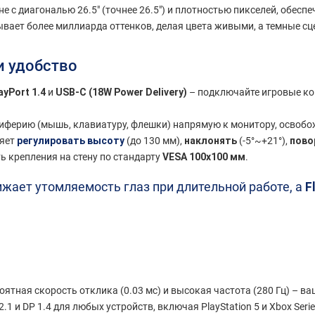
 с диагональю 26.5" (точнее 26.5") и плотностью пикселей, обеспе
вает более миллиарда оттенков, делая цвета живыми, а темные 
и удобство
ayPort 1.4
и
USB-C (18W Power Delivery)
– подключайте игровые кон
ферию (мышь, клавиатуру, флешки) напрямую к монитору, освобо
ляет
регулировать высоту
(до 130 мм),
наклонять
(-5°~+21°),
пово
ь крепления на стену по стандарту
VESA 100x100 мм
.
жает утомляемость глаз при длительной работе, а
F
ятная скорость отклика (0.03 мс) и высокая частота (280 Гц) – в
 и DP 1.4 для любых устройств, включая PlayStation 5 и Xbox Serie