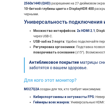
2560x1440 (QHD)
разрешение на 27-дюймовом экране
10-битной глубины цвета
и
DisplayHDR 400
раскры
черными.
Универсальность подключения 
Множество интерфейсов:
2x HDMI 2.1
,
Displ
через USB-C.
USB-хаб на 3 порта:
Удобно подключайте пери
Регулировка эргономики:
Подставка позво
поворачивать основание
(±15°). Возможност
Антибликовое покрытие
матрицы сни
заботятся о вашем здоровье.
Для кого этот монитор?
MO27Q2A
создан для тех, кто требует максимума:
Киберспортсмены и энтузиасты FPS:
Неверо
Геймеры всех жанров:
Универсальные HDMI 2.1