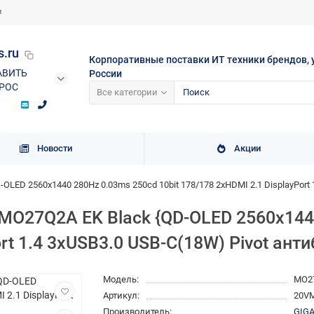
и
s.ru
Корпоративные поставки ИТ техники брендов, 
АВИТЬ
России
РОС
Все категории
Новости
Акции
-OLED 2560x1440 280Hz 0.03ms 250cd 10bit 178/178 2xHDMI 2.1 DisplayPort
" MO27Q2A EK Black {QD-OLED 2560x144
rt 1.4 3xUSB3.0 USB-C(18W) Pivot ант
Модель:
MO2
Артикул:
20V
Производитель:
GIG