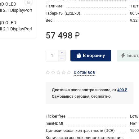
Наличие:
1 шт
Габариты (ДхШхВ):
86.5
Вес:
9.32 
57 498 ₽
В корзину
Быст
0 отзывов
Доставка послезавтра и позже, от
490 ₽
Самовывоз сегодня, бесплатно
Flicker free
Есть
miniHDMI
Нет
Динамическая контрастность (DCR)
1500
Количество зон локального затемнения
-