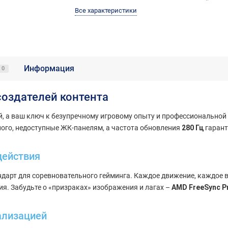
Все характеристики
Информация
0
создателей контента
ей, а ваш ключ к безупречному игровому опыту и профессиональной
ного, недоступные ЖК-панелям, а частота обновления
280 Гц
гарант
действия
ндарт для соревновательного гейминга. Каждое движение, каждое
я. Забудьте о «призраках» изображения и лагах –
AMD FreeSync P
ализацией