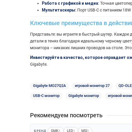
Работа с графикой и медиа:
Точная цветопер
Мультитаскеры:
Порт USB-C с питанием 18W 
Ключевые преимущества в действи
Представьте: вы играете в быстрый шутер. Каждое
детали в тенях благодаря идеальному черному цвет
монитора – никаких лишних проводов на столе. Эт
Инвестируйте в качество, которое оправдает о
Gigabyte.
Gigabyte MO27Q2A
игровой монитор 27
QD-OLE
USB-C монитор
Gigabyte монитор
игровой мони
Рекомендуем посмотреть
GMK
LED
MSI
БРЕНД
1
1
1