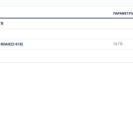
ПАРАМЕТР
TB
6-B0A822-618)
16 ГБ
009/7185C010/5455C019)