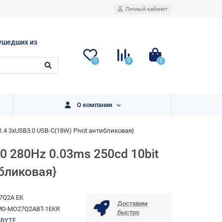
Личный кабинет
ушедших из
0
0
0
О компании
 1.4 3xUSB3.0 USB-C(18W) Pivot антибликовая}
0 280Hz 0.03ms 250cd 10bit
ибликовая}
7Q2A EK
Доставим
M0-MO27Q2ABT-1EKR
быстро
ABYTE