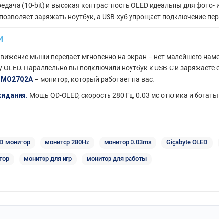
едача (10-bit) и высокая контрастность OLED идеальны для фото-
позволяет заряжать ноутбук, а USB-хуб упрощает подключение пе
и
 движение мыши передает мгновенно на экран – нет малейшего наме
у OLED. Параллельно вы подключили ноутбук к USB-C и заряжаете е
о
MO27Q2A
– монитор, который работает на вас.
жидания.
Мощь QD-OLED, скорость 280 Гц, 0.03 мс отклика и богаты
D монитор
монитор 280Hz
монитор 0.03ms
Gigabyte OLED
тор
монитор для игр
монитор для работы