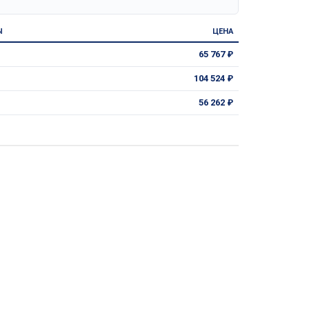
Ы
ЦЕНА
65 767 ₽
104 524 ₽
56 262 ₽