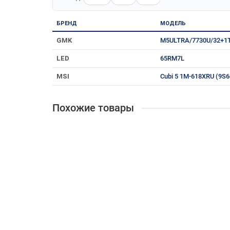
БРЕНД
МОДЕЛЬ
GMK
M5ULTRA/7730U/32+1
LED
65RM7L
MSI
Cubi 5 1M-618XRU (9S
Похожие товары
[Принтер,МФУ] Canon i-SENSYS MF754Cdw (5455C
MF754Cdw
65 772 ₽