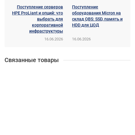
Поступление серверов
Поступление
HPE ProLiant и опций: что
оборудования Micron на
выбрать для
склад QBS: SSD, память и
корпоративной
HDD для ЦОД
инфраструктуры
16.06.2026
16.06.2026
Связанные товары
Новинка
RAID-контроллер Broadcom 9560-8I (8I, 4 ГБ, SAS 12 Гбит/с)
(05-50077-01)
05-50077-01
79 394 ₽