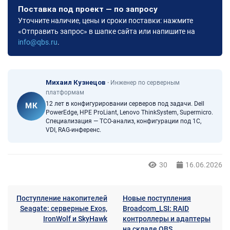
Поставка под проект — по запросу
Уточните наличие, цены и сроки поставки: нажмите
«Отправить запрос» в шапке сайта или напишите на
info@qbs.ru
.
Михаил Кузнецов
·
Инженер по серверным
платформам
12 лет в конфигурировании серверов под задачи. Dell
МК
PowerEdge, HPE ProLiant, Lenovo ThinkSystem, Supermicro.
Специализация — TCO-анализ, конфигурации под 1С,
VDI, RAG-инференс.
30
16.06.2026
Поступление накопителей
Новые поступления
Seagate: серверные Exos,
Broadcom_LSI: RAID
IronWolf и SkyHawk
контроллеры и адаптеры
на складе QBS