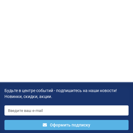
Новинка
Жёсткий диск HPE 1.2TB 2.5" SFF SAS 10K 12G Hot Plug SC DS
Enterprise для серверов ProLiant Gen9/Gen10
1.2TB-2.5-SFF-SAS-10K-12G-Hot-Plug-SC-DS-Enterprise
Цена по запросу
Запрос цены
Будьте в центре событий - подпишитесь на наши новости!
Новинки, скидки, акции.
Оформить подписку