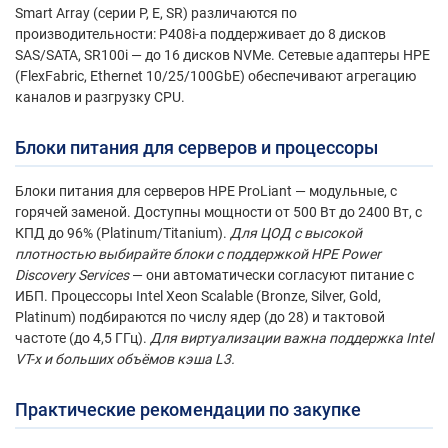
Smart Array (серии P, E, SR) различаются по
производительности: P408i-a поддерживает до 8 дисков
SAS/SATA, SR100i — до 16 дисков NVMe. Сетевые адаптеры HPE
(FlexFabric, Ethernet 10/25/100GbE) обеспечивают агрегацию
каналов и разгрузку CPU.
Блоки питания для серверов
и процессоры
Блоки питания для серверов HPE ProLiant — модульные, с
горячей заменой. Доступны мощности от 500 Вт до 2400 Вт, с
КПД до 96% (Platinum/Titanium).
Для ЦОД с высокой
плотностью выбирайте блоки с поддержкой HPE Power
Discovery Services
— они автоматически согласуют питание с
ИБП. Процессоры Intel Xeon Scalable (Bronze, Silver, Gold,
Platinum) подбираются по числу ядер (до 28) и тактовой
частоте (до 4,5 ГГц).
Для виртуализации важна поддержка Intel
VT-x и больших объёмов кэша L3.
Практические рекомендации по закупке