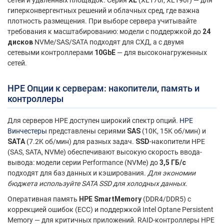
сетей и удалённых площадок. Серия
XL
(XL170r, XL190r) — для
гиперконвергентных решений и облачных сред, где важна
плотность размещения. При выборе сервера учитывайте
требования к масштабированию: модели с поддержкой до
24
дисков
NVMe/SAS/SATA подходят для СХД, а с двумя
сетевыми контроллерами
10GbE
— для высоконагруженных
сетей.
HPE Опции к серверам
: накопители, память и
контроллеры
Для серверов HPE доступен широкий спектр опций.
HPE
Винчестеры
представлены сериями
SAS
(10K, 15K об/мин) и
SATA
(7.2K об/мин) для разных задач.
SSD
-накопители HPE
(SAS, SATA, NVMe) обеспечивают высокую скорость ввода-
вывода: модели серии Performance (NVMe) до
3,5 ГБ/с
подходят для баз данных и кэширования.
Для экономии
бюджета используйте SATA SSD для холодных данных.
Оперативная память
HPE SmartMemory
(DDR4/DDR5) с
коррекцией ошибок (ECC) и поддержкой Intel Optane Persistent
Memory — для критичных приложений. RAID-контроллеры HPE