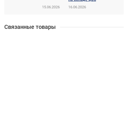
15.06.2026
16.06.2026
Связанные товары
Новинка
Жёсткий диск HPE 1.2TB 2.5" SFF SAS 10K 12G Hot Plug BC
для HPE ProLiant Gen10
872479-B21
Цена по запросу
Запрос цены
Новинка