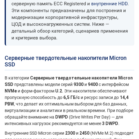
серверную память ECC Registered и
внутренние HDD
.
Эти компоненты предназначены для построения и
модернизации корпоративной инфраструктуры,
ЦОД и высоконагруженных систем. Ниже —
детальный обзор категорий, сценариев применения
и критериев выбора.
Серверные твердотельные накопители Micron
SSD
В категории
Серверные твердотельные накопители Micron
SSD
представлены модели серий
9300
и
9400
с интерфейсом
NVMe
и форм-фактором
U.2
. Эти накопители обеспечивают
пропускную способность до
6,5 ГБ/с
и ресурс записи до
14,4
PBW
, что делает их оптимальным выбором для баз данных,
виртуализации и аналитики в реальном времени. При подборе
обращайте внимание на
DWPD
(Drive Writes Per Day) — для
интенсивных нагрузок рекомендуется не менее
3 DWPD
.
Внутренние SSD Micron серии
2300
и
2450
(NVMe M.2) подходят