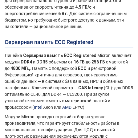
для серверов начального уровня и рабочих станций. Они
обеспечивают скорость чтения до
4,5 ГБ/с
и
энергопотребление менее
6 Вт
. Для систем с ограниченным
бюджетом, но требующих быстрого доступа к данным, эти
накопители — рациональное решение.
Серверная память ECC Registered
Линейка
Серверная память ECC Registered
Micron включает
модули
DDR4
и
DDR5
объемом от
16 ГБ
до
256 ГБ
с частотой
до
4800 МГц
. Память с поддержкой
ECC
и регистровой
буферизацией критична для серверов, где недопустимы
ошибки данных — в системах баз данных, HPC и облачных
платформах. Ключевой параметр —
CAS latency
(CL): для DDR5
оптимально CL40, для DDR4 — CL3200. При закупке
учитывайте совместимость с материнской платой и
процессором (
Intel
Xeon или
AMD
EPYC).
Модули Micron проходят строгий отбор на уровне
производителя, что гарантирует стабильность работы в
многоканальных конфигурациях. Для ЦОД с высокой
плотностью размещения рекомендуются модули с