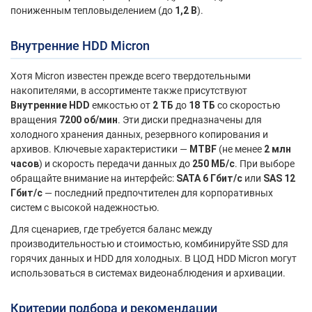
пониженным тепловыделением (до
1,2 В
).
Внутренние HDD Micron
Хотя Micron известен прежде всего твердотельными
накопителями, в ассортименте также присутствуют
Внутренние HDD
емкостью от
2 ТБ
до
18 ТБ
со скоростью
вращения
7200 об/мин
. Эти диски предназначены для
холодного хранения данных, резервного копирования и
архивов. Ключевые характеристики —
MTBF
(не менее
2 млн
часов
) и скорость передачи данных до
250 МБ/с
. При выборе
обращайте внимание на интерфейс:
SATA 6 Гбит/с
или
SAS 12
Гбит/с
— последний предпочтителен для корпоративных
систем с высокой надежностью.
Для сценариев, где требуется баланс между
производительностью и стоимостью, комбинируйте SSD для
горячих данных и HDD для холодных. В ЦОД HDD Micron могут
использоваться в системах видеонаблюдения и архивации.
Критерии подбора и рекомендации