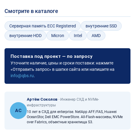
Смотрите в каталоге
Серверная память ECC Registered
внутренние SSD
внутренние HDD
Micron
Intel
AMD
Поставка под проект — по запросу
Уточните наличие, цены и сроки поставки: нажмите
«Отправить запрос» в шапке сайта или напишите на
info@qbs.ru
.
Артём Соколов
·
Инженер СХД и NVMe-
инфраструктуры
АС
10 лет в СХД для enterprise. NetApp AFF/FAS, Huawei
OceanStor, Dell EMC PowerStore. All-Flash-массивы, NVMe
over Fabrics, объектные хранилища S3.