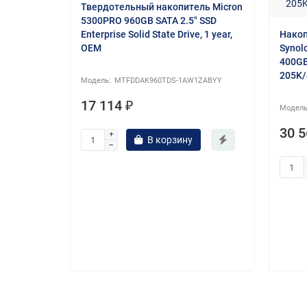
Твердотельный накопитель Micron
5300PRO 960GB SATA 2.5" SSD
Enterprise Solid State Drive, 1 year,
Накоп
OEM
Synol
400GB
205K/
MTFDDAK960TDS-1AW1ZABYY
17 114 ₽
-AZVGT
rier) Mix
30 5
В корзину
 3 DWPD,