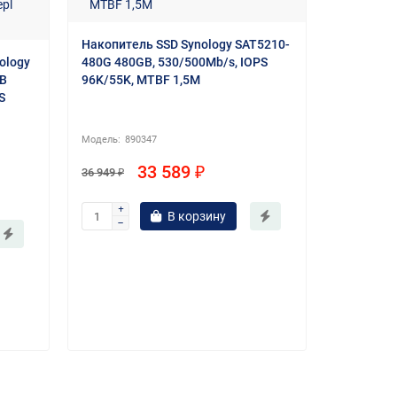
Накопител
Накопитель SSD Synology SAT5210-
SAT5200 
ology
480G 480GB, 530/500Mb/s, IOPS
IOPS 98K/
GB
96K/55K, MTBF 1,5M
S
80
890347
125 96
33 589 ₽
36 949 ₽
В корзину