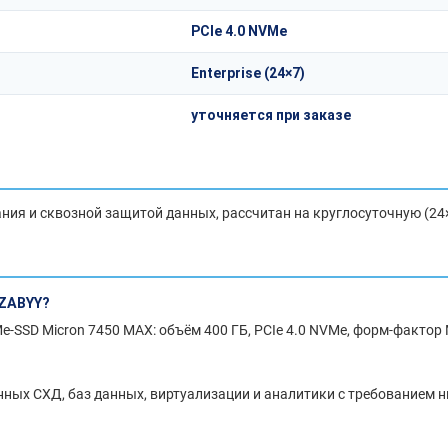
PCIe 4.0 NVMe
Enterprise (24×7)
уточняется при заказе
ия и сквозной защитой данных, рассчитан на круглосуточную (24×7
ZABYY?
SD Micron 7450 MAX: объём 400 ГБ, PCIe 4.0 NVMe, форм-фактор 
ных СХД, баз данных, виртуализации и аналитики с требованием н