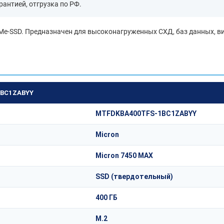
рантией, отгрузка по РФ.
-SSD. Предназначен для высоконагруженных СХД, баз данных, ви
1BC1ZABYY
MTFDKBA400TFS-1BC1ZABYY
Micron
Micron 7450 MAX
SSD (твердотельный)
400 ГБ
M.2