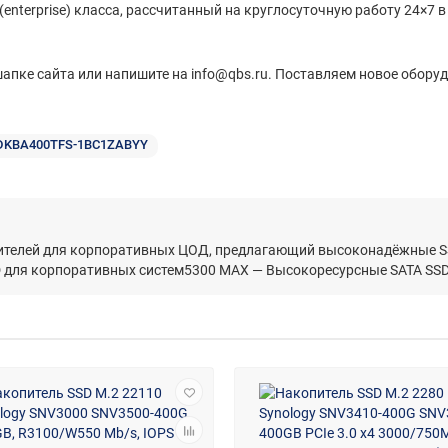
enterprise) класса, рассчитанный на круглосуточную работу 24×7 в
апке сайта или напишите на info@qbs.ru. Поставляем новое оборуд
DKBA400TFS-1BC1ZABYY
пителей для корпоративных ЦОД, предлагающий высоконадёжные SS
 для корпоративных систем5300 MAX — Высокоресурсные SATA SSD 