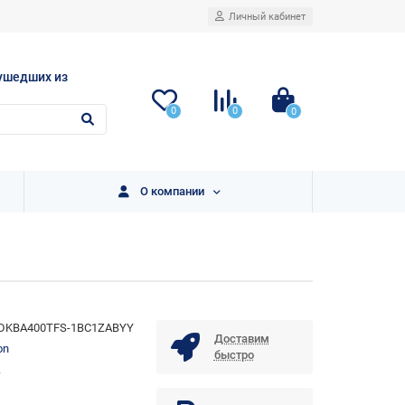
Личный кабинет
ушедших из
0
0
0
О компании
DKBA400TFS-1BC1ZABYY
Доставим
on
быстро
.