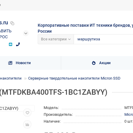
и
s.ru
Корпоративные поставки ИТ техники брендов, 
АВИТЬ
России
РОС
Все категории
Новости
Акции
 накопители
Cерверные твердотельные накопители Micron SSD
Б (MTFDKBA400TFS-1BC1ZABYY)
Модель:
MTF
Производитель:
Micr
Наличие:
0 шт