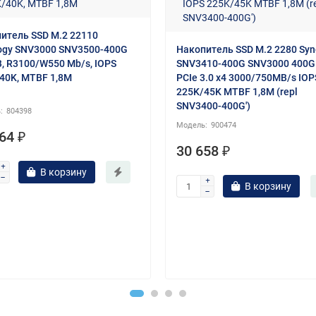
итель SSD M.2 22110
ogy SNV3000 SNV3500-400G
Накопитель SSD M.2 2280 Syn
, R3100/W550 Mb/s, IOPS
SNV3410-400G SNV3000 400
40K, MTBF 1,8M
PCIe 3.0 x4 3000/750MB/s IOP
225K/45K MTBF 1,8M (repl
SNV3400-400G')
804398
900474
64 ₽
30 658 ₽
В корзину
В корзину