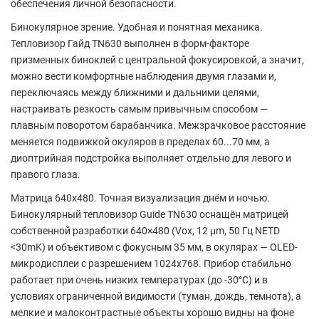
обеспечения личной безопасности.
Бинокулярное зрение. Удобная и понятная механика.
Тепловизор Гайд TN630 выполнен в форм-факторе
призменных биноклей с центральной фокусировкой, а значит,
можно вести комфортные наблюдения двумя глазами и,
переключаясь между ближними и дальними целями,
настраивать резкость самым привычным способом —
плавным поворотом барабанчика. Межзрачковое расстояние
меняется подвижкой окуляров в пределах 60...70 мм, а
диоптрийная подстройка выполняет отдельно для левого и
правого глаза.
Матрица 640x480. Точная визуализация днём и ночью.
Бинокулярный тепловизор Guide TN630 оснащён матрицей
собственной разработки 640×480 (Vox, 12 μm, 50 Гц NETD
<30mK) и объективом с фокусным 35 мм, в окулярах — OLED-
микродисплеи с разрешением 1024x768. Прибор стабильно
работает при очень низких температурах (до -30°C) и в
условиях ограниченной видимости (туман, дождь, темнота), а
мелкие и малоконтрастные объекты хорошо видны на фоне