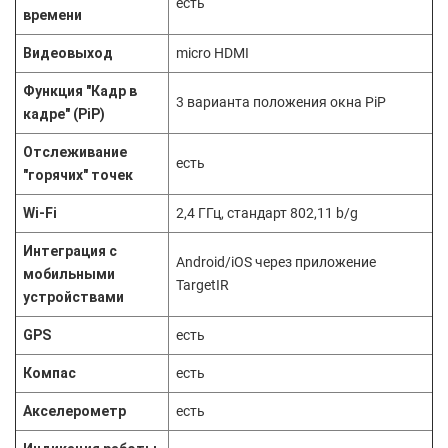
есть
времени
Видеовыход
micro HDMI
Функция "Кадр в
3 варианта положения окна PiP
кадре" (PiP)
Отслеживание
есть
"горячих" точек
Wi-Fi
2,4 ГГц, стандарт 802,11 b/g
Интеграция с
Android/iOS через приложение
мобильными
TargetIR
устройствами
GPS
есть
Компас
есть
Акселерометр
есть