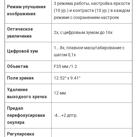
3 режима работы, настройка яркости
Режим улучшения
(10 ур.) и контраста (10 ур.) в каждом
изображения
режиме с сохранением настроек
Оптическое
2x, с цифровым зумом до 16x
увеличение
1...8x, плавное масштабирование с
Цифровой зум
шагом 0,1x
Объектив
F35 мм /1.2
Поле зрения
12.52° x 9.41°
Удаление
12 мм
выходного зрачка
Предел
перефокусировки
-4...+2 дптр.
окуляра
Регулировка