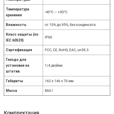
Температура
-40°C — +50°C
хранения
Влажность
от 10% до 95%, без конденсата
Класс защиты (по
IP66
IEC 60529)
Сертификация
FCC, CE, RoHS, EAC, un38.3
Гнездо для
установки на
1/4 дюйма
штатив
Габариты
162 x 146 x 70 мм
Масса
860 г
Комплектация