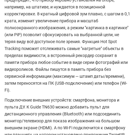
предупредит, что прибор неровно установлен на опоре,
например, на штативе, и нуждается в позиционной
корректировке. 8-кратный цифровой зум плавно, с шагом в 0,1
крата, изменит увеличение прибора и масштаб
полноэкранного изображения, а режим "картинка в картинке"
(или PiP) позволит сфокусировать на выбранной цели, не
теряя виду всё доступное поле зрения. Функция Hot Spot
Tracking поможет отслеживать самые "нагретые" объекты в
пределах видимости, а встроенный рекордер сохранит в
памяти прибора любое событие в виде серии фотографий или
видеороликов. Файлы пишутся в память прибора без
сервисной информации (максимум — штамп даты/времени),
затем переносятся на ПК (USB-подключение) или телефон (Wi-
Fi).
Подключение внешних устройств: смартфона, монитора и
пульта ДУ. К Guide TN630 можно добавить пульт для
дистанционного управления (Bluetooth) или подсоединить
монитор/телевизор для показа изображения на большом
внешнем экране (HDMI). А по Wi-Fi подключится к смартфону
или планшету, на котором установлено приложение TargetIR