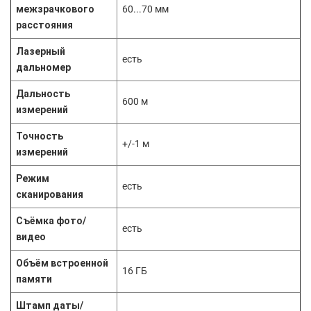
межзрачкового
60...70 мм
расстояния
Лазерный
есть
дальномер
Дальность
600 м
измерений
Точность
+/-1 м
измерений
Режим
есть
сканирования
Съёмка фото/
есть
видео
Объём встроенной
16 ГБ
памяти
Штамп даты/