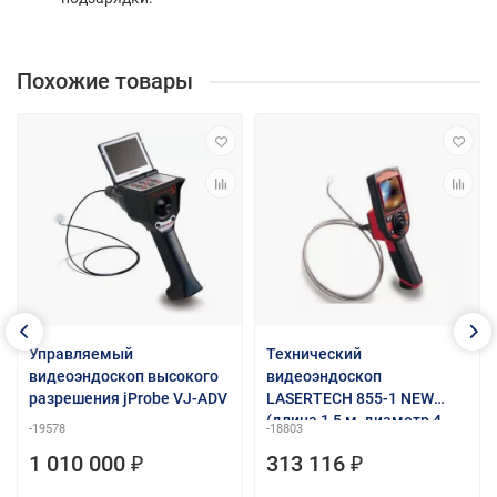
Похожие товары
Управляемый
Технический
видеоэндоскоп высокого
видеоэндоскоп
разрешения jProbe VJ-ADV
LASERTECH 855-1 NEW
(длина 1,5 м, диаметр 4
-19578
-18803
мм)
1 010 000 ₽
313 116 ₽