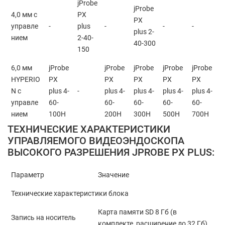
jProbe
jProbe
4,0 мм с
PX
PX
управле
-
plus
-
-
-
plus 2-
нием
2-40-
40-300
150
6,0 мм
jProbe
jProbe
jProbe
jProbe
jProbe
HYPERIO
PX
PX
PX
PX
PX
N с
plus 4-
-
plus 4-
plus 4-
plus 4-
plus 4-
управле
60-
60-
60-
60-
60-
нием
100H
200H
300H
500H
700H
ТЕХНИЧЕСКИЕ ХАРАКТЕРИСТИКИ
УПРАВЛЯЕМОГО ВИДЕОЭНДОСКОПА
ВЫСОКОГО РАЗРЕШЕНИЯ JPROBE PX PLUS:
Параметр
Значение
Технические характеристики блока
Карта памяти SD 8 Гб (в
Запись на носитель
комплекте, расширение до 32 Гб)