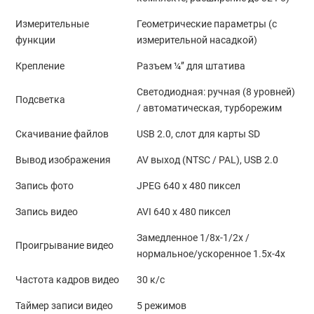
Измерительные
Геометрические параметры (с
функции
измерительной насадкой)
Крепление
Разъем ¼’’ для штатива
Светодиодная: ручная (8 уровней)
Подсветка
/ автоматическая, турборежим
Скачивание файлов
USB 2.0, слот для карты SD
Вывод изображения
AV выход (NTSC / PAL), USB 2.0
Запись фото
JPEG 640 х 480 пиксел
Запись видео
AVI 640 х 480 пиксел
Замедленное 1/8x-1/2x /
Проигрывание видео
нормальное/ускоренное 1.5x-4х
Частота кадров видео
30 к/с
Таймер записи видео
5 режимов