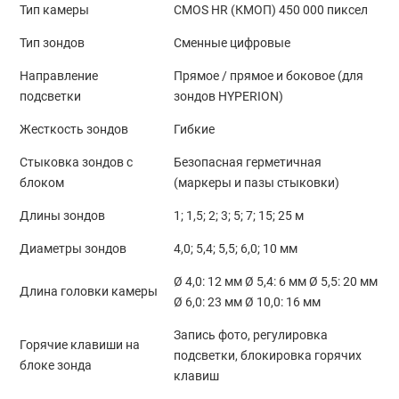
Тип камеры
CMOS HR (КМОП) 450 000 пиксел
Тип зондов
Сменные цифровые
Направление
Прямое / прямое и боковое (для
подсветки
зондов HYPERION)
Жесткость зондов
Гибкие
Стыковка зондов с
Безопасная герметичная
блоком
(маркеры и пазы стыковки)
Длины зондов
1; 1,5; 2; 3; 5; 7; 15; 25 м
Диаметры зондов
4,0; 5,4; 5,5; 6,0; 10 мм
Ø 4,0: 12 мм Ø 5,4: 6 мм Ø 5,5: 20 мм
Длина головки камеры
Ø 6,0: 23 мм Ø 10,0: 16 мм
Запись фото, регулировка
Горячие клавиши на
подсветки, блокировка горячих
блоке зонда
клавиш