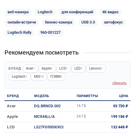
веб-камера
Logitech
для конференций
4K видео
онлайн-встречи
бизнес-камера
USB 3.0
автофокус
Logitech Rally
960-001227
Рекомендуем посмотреть
Acer
Apple
LCD
LED
Lenovo
БРЕНД
1
1
1
1
1
Logitech
MSI
ПЭВМ
1
10
1
сбросить
БРЕНД
МОДЕЛЬ
ПАРАМЕТРЫ
ЦЕНА
Acer
DQ.BRNCD.002
16 ГБ
93 720 ₽
Apple
MCX44LL/A
24 ГБ
199 184 ₽
LCD
LS27FG900XIXCI
132 448 ₽