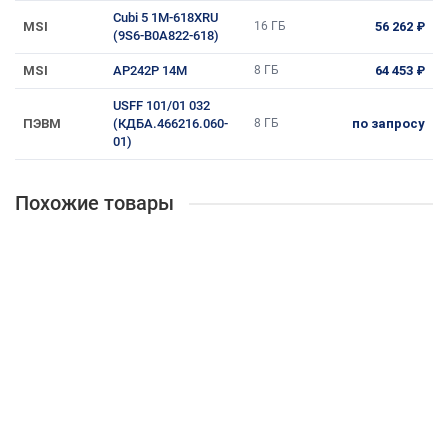
Cubi 5 1M-618XRU
MSI
16 ГБ
56 262 ₽
(9S6-B0A822-618)
MSI
AP242P 14M
8 ГБ
64 453 ₽
USFF 101/01 032
ПЭВМ
(КДБА.466216.060-
8 ГБ
по запросу
01)
Похожие товары