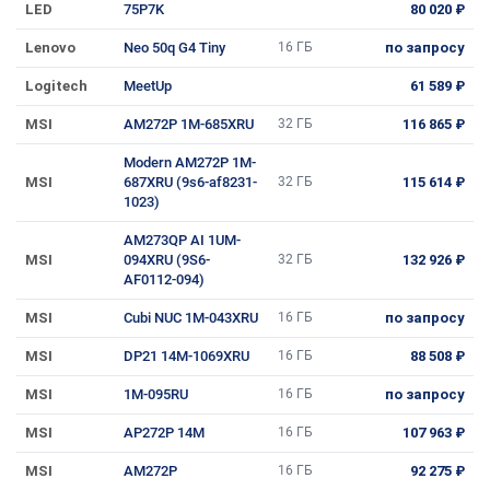
LED
75P7K
80 020 ₽
Lenovo
Neo 50q G4 Tiny
16 ГБ
по запросу
Logitech
MeetUp
61 589 ₽
MSI
AM272P 1M-685XRU
32 ГБ
116 865 ₽
Modern AM272P 1M-
MSI
687XRU (9s6-af8231-
32 ГБ
115 614 ₽
1023)
AM273QP AI 1UM-
MSI
094XRU (9S6-
32 ГБ
132 926 ₽
AF0112-094)
MSI
Cubi NUC 1M-043XRU
16 ГБ
по запросу
MSI
DP21 14M-1069XRU
16 ГБ
88 508 ₽
MSI
1M-095RU
16 ГБ
по запросу
MSI
AP272P 14M
16 ГБ
107 963 ₽
MSI
AM272P
16 ГБ
92 275 ₽