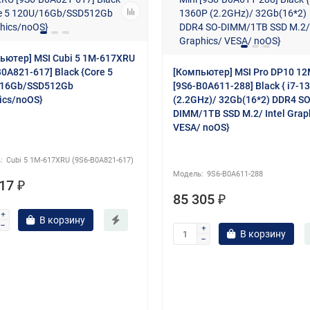
ьютер] MSI Cubi 5 1M-617XRU
B0A821-617] Black {Core 5
[Компьютер] MSI Pro DP10 12
/16Gb/SSD512Gb
[9S6-B0A611-288] Black { i7-1
ics/noOS}
(2.2GHz)/ 32Gb(16*2) DDR4 SO
DIMM/1TB SSD M.2/ Intel Grap
VESA/ noOS}
Cubi 5 1M-617XRU (9S6-B0A821-617)
9S6-B0A611-288
17 ₽
85 305 ₽
В корзину
В корзину