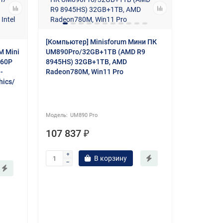
[Компьютер] Minisforum Мини ПК
M Mini
UM890Pro/32GB+1TB (AMD R9
360P
8945HS) 32GB+1TB, AMD
-
Radeon780M, Win11 Pro
hics/
[Компьют
MS-A2-79
UM890 Pro
9 7945HX
Win11 Pro
107 837 ₽
В корзину
MS
117 00