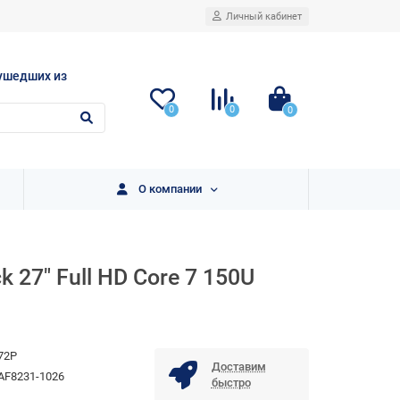
Личный кабинет
ушедших из
0
0
0
О компании
27" Full HD Core 7 150U
72P
Доставим
AF8231-1026
быстро