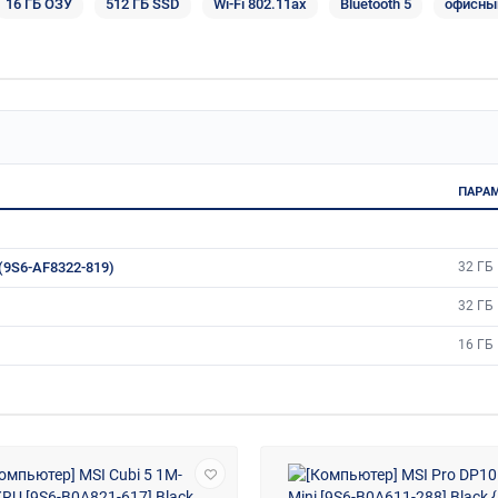
16 ГБ ОЗУ
512 ГБ SSD
Wi-Fi 802.11ax
Bluetooth 5
офисны
ПАРА
(9S6-AF8322-819)
32 ГБ
32 ГБ
16 ГБ