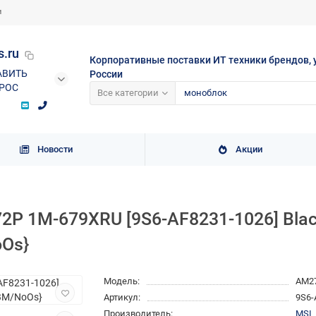
и
s.ru
Корпоративные поставки ИТ техники брендов, 
АВИТЬ
России
РОС
Все категории
Новости
Акции
P 1M-679XRU [9S6-AF8231-1026] Black 
oOs}
Модель:
AM2
Артикул:
9S6-
Производитель:
MSI