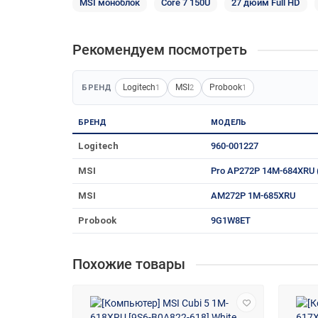
MSI моноблок
Core 7 150U
27 дюйм Full HD
Рекомендуем посмотреть
Logitech
MSI
Probook
БРЕНД
1
2
1
БРЕНД
МОДЕЛЬ
Logitech
960-001227
MSI
Pro AP272P 14M-684XRU 
MSI
AM272P 1M-685XRU
Probook
9G1W8ET
Похожие товары