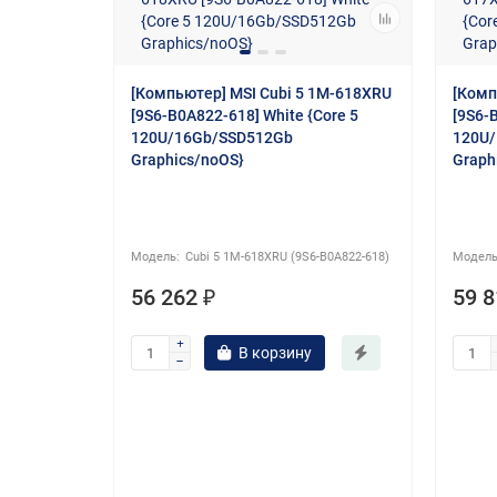
[Компьютер] MSI Cubi 5 1M-618XRU
[Комп
[9S6-B0A822-618] White {Core 5
[9S6-
120U/16Gb/SSD512Gb
120U
Graphics/noOS}
Graph
0 G11
GA Ultra 7
Cubi 5 1M-618XRU (9S6-B0A822-618)
tel
56 262 ₽
59 8
В корзину