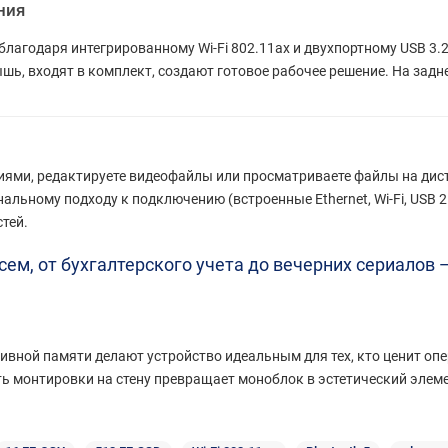
ния
лагодаря интегрированному Wi-Fi 802.11ax и двухпортному USB 3.2
шь, входят в комплект, создают готовое рабочее решение. На зад
циями, редактируете видеофайлы или просматриваете файлы на дист
нальному подходу к подключению (встроенные Ethernet, Wi-Fi, USB 
тей.
ем, от бухгалтерского учета до вечерних сериалов 
ивной памяти делают устройство идеальным для тех, кто ценит оп
ь монтировки на стену превращает моноблок в эстетический элеме