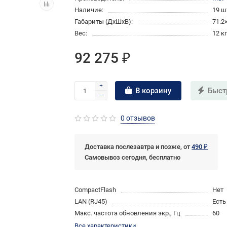
Наличие:
19 ш
Габариты (ДхШхВ):
71.2
Вес:
12 к
92 275 ₽
В корзину
Быст
0 отзывов
Доставка послезавтра и позже, от
490 ₽
Самовывоз сегодня, бесплатно
CompactFlash
Нет
LAN (RJ45)
Есть
Макс. частота обновления экр., Гц
60
Все характеристики