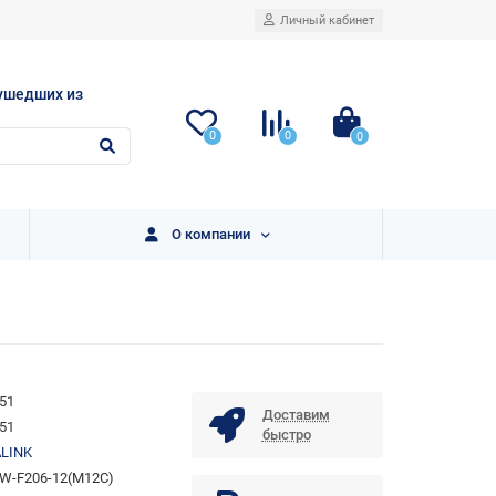
Личный кабинет
ушедших из
0
0
0
О компании
51
Доставим
51
быстро
ALINK
W-F206-12(M12C)