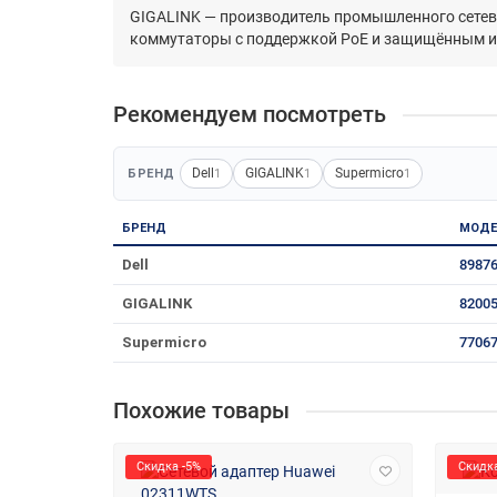
GIGALINK — производитель промышленного сетев
коммутаторы с поддержкой PoE и защищённым ис
Рекомендуем посмотреть
Dell
GIGALINK
Supermicro
БРЕНД
1
1
1
БРЕНД
МОДЕ
Dell
8987
GIGALINK
8200
Supermicro
7706
Похожие товары
Скидка -5%
Скидка