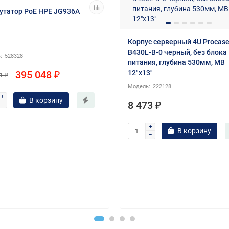
татор PoE HPE JG936A
Корпус серверный 4U Procas
B430L-B-0 черный, без блока
528328
питания, глубина 530мм, MB
12"x13"
395 048 ₽
1 ₽
222128
В корзину
8 473 ₽
В корзину