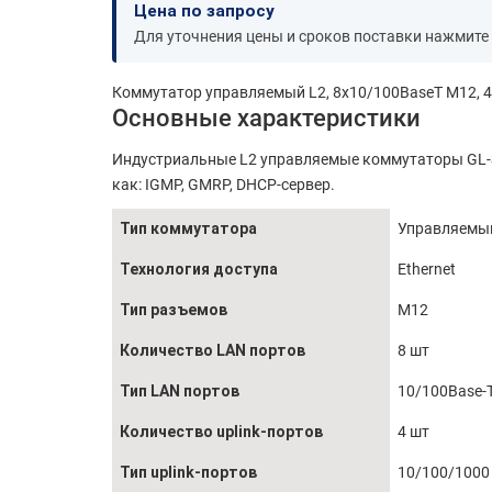
Цена по запросу
Для уточнения цены и сроков поставки нажмите
Коммутатор управляемый L2, 8х10/100BaseT M12, 4
Основные характеристики
Индустриальные L2 управляемые коммутаторы GL-S
как: IGMP, GMRP, DHCP-сервер.
Тип коммутатора
Управляемый
Технология доступа
Ethernet
Тип разъемов
M12
Количество LAN портов
8 шт
Тип LAN портов
10/100Base-T
Количество uplink-портов
4 шт
Тип uplink-портов
10/100/1000 