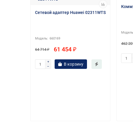
Комму
Сетевой адаптер Huawei 02311WTS
660169
462 20
61 454 ₽
64 714 ₽
-RS485A
В корзину