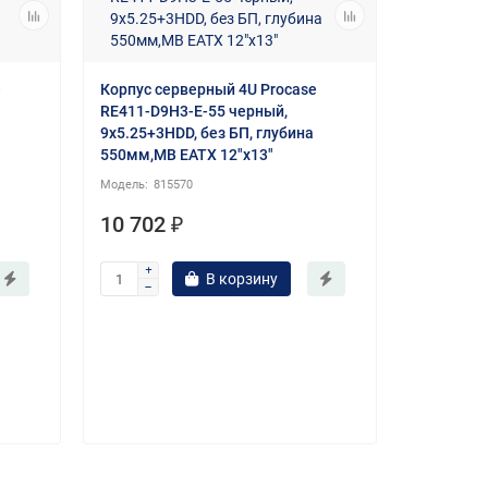
e
Корпус серверный 4U Procase
RE411-D9H3-E-55 черный,
9x5.25+3HDD, без БП, глубина
550мм,MB EATX 12"x13"
815570
Распреде
10 702 ₽
В корзину
63
207 451 ₽