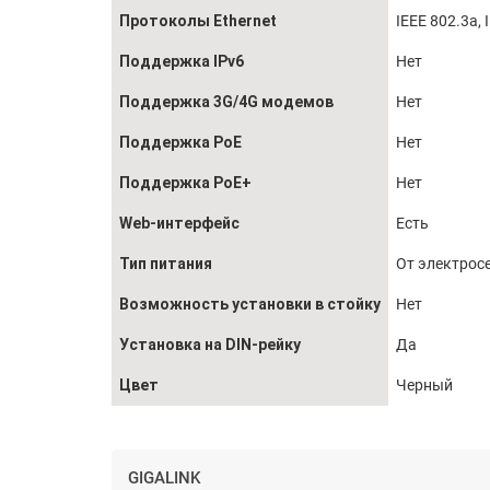
Протоколы Ethernet
IEEE 802.3a, 
Поддержка IPv6
Нет
Поддержка 3G/4G модемов
Нет
Поддержка PoE
Нет
Поддержка PoE+
Нет
Web-интерфейс
Есть
Тип питания
От электрос
Возможность установки в стойку
Нет
Установка на DIN-рейку
Да
Цвет
Черный
GIGALINK