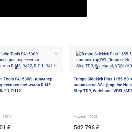
in Tools PA1530R - кримпер
Tempo Sidekick Plus 1155-5010
прессовки разъемов RJ45,
анализатор DSL (Impulse Nois
 RJ11, RJ12
Step TDR, Wideband, VDSL/AD
15013
15062
01 ₽
542 796 ₽