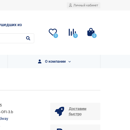
Личный кабинет
ушедших из
0
0
0
О компании
5
Доставим
OFI-3.b
быстро
dway
.