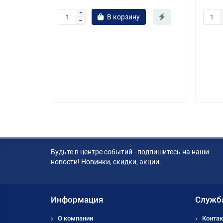
льтром,
стера и
В корзину
ний,
Будьте в центре событий - подпишитесь на наши
новости! Новинки, скидки, акции.
Информация
Служб
О компании
Контак