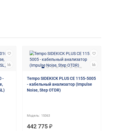
 -
Tempo SIDEKICK PLUS CE 1155-5005
e,
- кабельный анализатор (Impulse
SL)
Noise, Step OTDR)
15063
Horstmann
Pole Mast
442 775 ₽