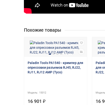
Похожие товары
Paladin Tools PA1540 - кримпер для
Palad
опрессовки разъемов RJ45, RJ22,
для о
RJ11, RJ12 AMP (Tyco)
RJ22,
15012
ический
16 901 ₽
16 9