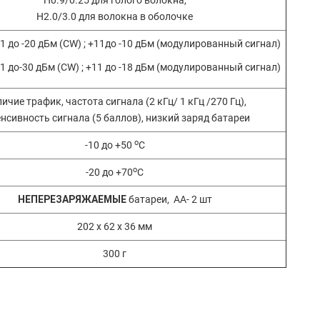
H0.9/0.25 для голого волокна,
H2.0/3.0 для волокна в оболочке
1 до -20 дБм (CW) ; +11до -10 дБм (модулированный сигнал)
1 до-30 дБм (CW) ; +11 до -18 дБм (модулированный сигнал)
ичие трафик, частота сигнала (2 кГц/ 1 кГц /270 Гц),
нсивность сигнала (5 баллов), низкий заряд батареи
о
-10 до +50
С
о
-20 до +70
С
НЕПЕРЕЗАРЯЖАЕМЫЕ
батареи, АА- 2 шт
202 х 62 х 36 мм
300 г