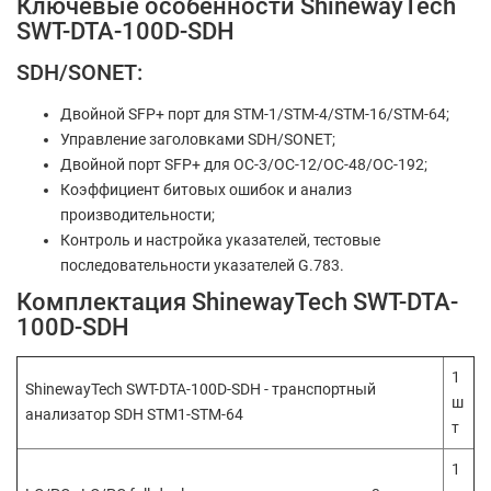
Ключевые особенности ShinewayTech
SWT-DTA-100D-SDH
SDH/SONET:
Двойной SFP+ порт для STM-1/STM-4/STM-16/STM-64;
Управление заголовками SDH/SONET;
Двойной порт SFP+ для OC-3/OC-12/OC-48/OC-192;
Коэффициент битовых ошибок и анализ
производительности;
Контроль и настройка указателей, тестовые
последовательности указателей G.783.
Комплектация ShinewayTech SWT-DTA-
100D-SDH
1
ShinewayTech SWT-DTA-100D-SDH - транспортный
ш
анализатор SDH STM1-STM-64
т
1