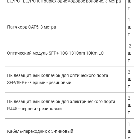
LC/PC - LC/PC full-duplex одномодовое волокно, 3 метра
ш
т
1
Патчкорд CAT5, 3 метра
ш
т
2
Оптический модуль SFP+ 10G 1310nm 10Km LC
ш
т
2
Пылезащитный колпачок для оптического порта
ш
SFP/SFP+ - черный - резиновый
т
2
Пылезащитный колпачок для электрического порта
ш
RJ45 - черный - резиновый
т
1
Кабель-переходник с 3-пиновый
ш
т