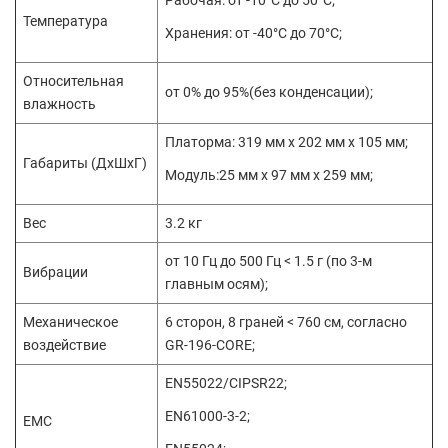
Рабочая: от -10°C до 50°C;
Температура
Хранения: от -40°C до 70°C;
Относительная
от 0% до 95%(без конденсации);
влажность
Платорма: 319 мм x 202 мм x 105 мм;
Габариты (ДхШхГ)
Модуль:25 мм x 97 мм x 259 мм;
Вес
3.2 кг
от 10 Гц до 500 Гц < 1.5 г (по 3-м
Вибрации
главным осям);
Механическое
6 сторон, 8 граней < 760 см, согласно
воздействие
GR-196-CORE;
EN55022/CIPSR22;
EN61000-3-2;
EMC