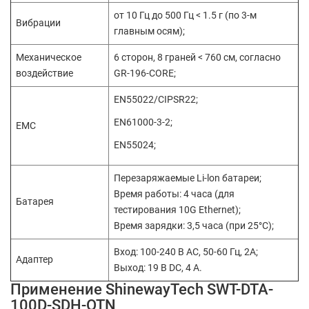
от 10 Гц до 500 Гц < 1.5 г (по 3-м
Вибрации
главным осям);
Механическое
6 сторон, 8 граней < 760 см, согласно
воздействие
GR-196-CORE;
EN55022/CIPSR22;
EN61000-3-2;
EMC
EN55024;
Перезаряжаемые Li-lon батареи;
Время работы: 4 часа (для
Батарея
тестирования 10G Ethernet);
Время зарядки: 3,5 часа (при 25°C);
Вход: 100-240 В АС, 50-60 Гц, 2A;
Адаптер
Выход: 19 В DC, 4 А.
Применение ShinewayTech SWT-DTA-
100D-SDH-OTN