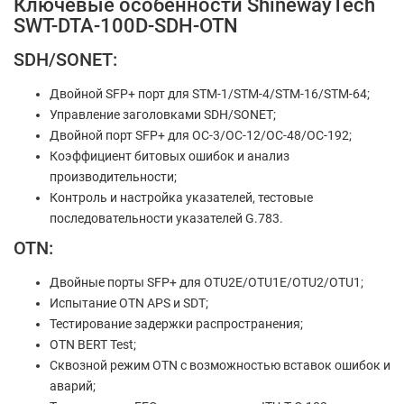
Ключевые особенности ShinewayTech
SWT-DTA-100D-SDH-OTN
SDH/SONET:
Двойной SFP+ порт для STM-1/STM-4/STM-16/STM-64;
Управление заголовками SDH/SONET;
Двойной порт SFP+ для OC-3/OC-12/OC-48/OC-192;
Коэффициент битовых ошибок и анализ
производительности;
Контроль и настройка указателей, тестовые
последовательности указателей G.783.
OTN:
Двойные порты SFP+ для OTU2E/OTU1E/OTU2/OTU1;
Испытание OTN APS и SDT;
Тестирование задержки распространения;
OTN BERT Test;
Сквозной режим OTN с возможностью вставок ошибок и
аварий;