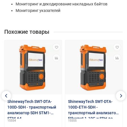
Мониторинг и декодирование накладных байтов
Мониторинг указателей
Похожие товары
ShinewayTech SWT-DTA-
ShinewayTech SWT-DTA-
100D-SDH - транспортный
100D-ETH-SDH -
анализатор SDH STM1-
транспортный анализатор
STM-64
Ethernet 1-10G и SDH до
15554
15555
STM64