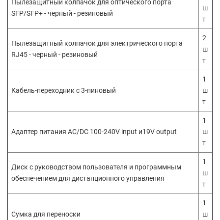
Пылезащитный колпачок для оптического порта
ш
SFP/SFP+ - черный - резиновый
т
2
Пылезащитный колпачок для электрического порта
ш
RJ45 - черный - резиновый
т
1
Кабель-переходник с 3-пиновый
ш
т
1
Адаптер питания AC/DC 100-240V input и19V output
ш
т
1
Диск с руководством пользователя и программным
ш
обеспечением для дистанционного управления
т
1
Сумка для переноски
ш