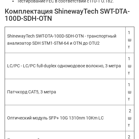
Тестирование FEC в соответствии с ITU-T O.182.
Комплектация ShinewayTech SWT-DTA-
100D-SDH-OTN
1
ShinewayTech SWT-DTA-100D-SDH-OTN - транспортный
ш
анализатор SDH STM1-STM-64 и OTN до OTU2
т
1
LC/PC - LC/PC full-duplex одномодовое волокно, 3 метра
ш
т
1
Патчкорд CAT5, 3 метра
ш
т
2
Оптический модуль SFP+ 10G 1310nm 10Km LC
ш
т
2