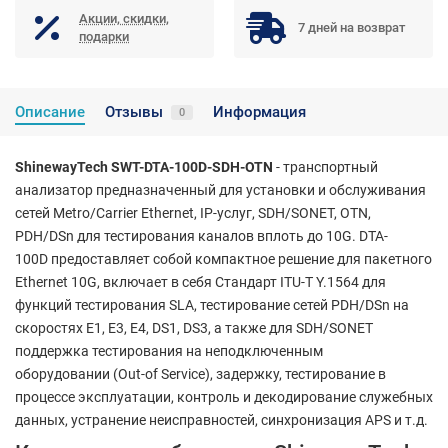
Акции, скидки,
7 дней на возврат
подарки
Описание
Отзывы
Информация
0
ShinewayTech SWT-DTA-100D-SDH-OTN
- транспортный
анализатор предназначенный для установки и обслуживания
сетей Metro/Carrier Ethernet, IP-услуг, SDH/SONET, OTN,
PDH/DSn для тестирования каналов вплоть до 10G. DTA-
100D предоставляет собой компактное решение для пакетного
Ethernet 10G, включает в себя Стандарт ITU-T Y.1564 для
функций тестирования SLA, тестирование сетей PDH/DSn на
скоростях E1, E3, E4, DS1, DS3, а также для SDH/SONET
поддержка тестирования на неподключенным
оборудовании (Out-of Service), задержку, тестирование в
процессе эксплуатации, контроль и декодирование служебных
данных, устранение неисправностей, синхронизация APS и т.д.